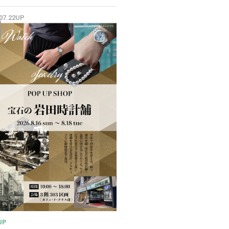
✨
.07.22UP
UP