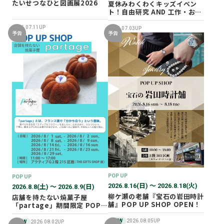
たいせつなひと図画展2026
夏休みわくわくキッズイベン
ト！自由研究 AND 工作・おし
ごと体験！
2026.07.11UP
2026.07.03UP
予告
予告
POP UP
POP UP
2026.8.16(日) 〜 2026.8.18(火)
2026.8.8(土) 〜 2026.8.9(日)
柳ケ瀬の老舗『宝石の岩田時計
店舗を持たない焼菓子屋
舗』POP UP SHOP OPEN！
「partage」期間限定 POP
UP SHOP オープン！
NEW
2026.08.05UP
NEW
2026.08.02UP