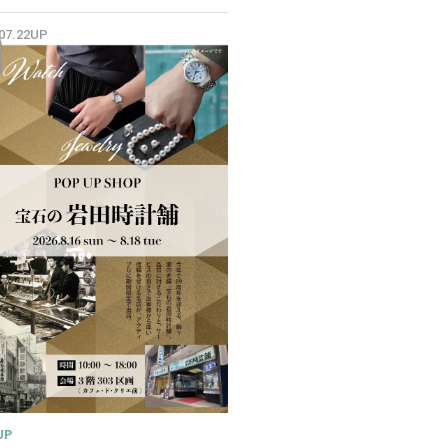
✨
.07.22UP
UP