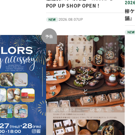
2026
POP UP SHOP OPEN！
柳ケ
舗』
2026.08.07UP
NEW
NEW
予告