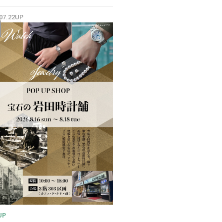
✨
.07.22UP
UP