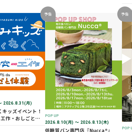
開催
2026
予告
予告
〜 2026.8.31(月)
くキッズイベント！
POP UP
D 工作・おしごと体
2026.8.10(月) 〜 2026.8.13(木)
POP 
低糖質パン専門店『Nucca®』