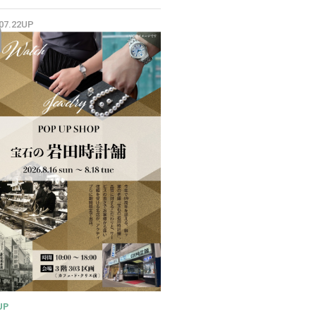
✨
.07.22UP
UP