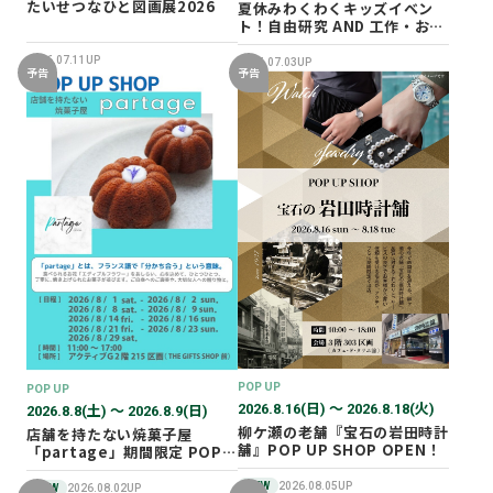
たいせつなひと図画展2026
夏休みわくわくキッズイベン
ト！自由研究 AND 工作・おし
ごと体験！
2026.07.11UP
2026.07.03UP
予告
予告
POP UP
POP UP
2026.8.16(日) 〜 2026.8.18(火)
2026.8.8(土) 〜 2026.8.9(日)
柳ケ瀬の老舗『宝石の岩田時計
店舗を持たない焼菓子屋
舗』POP UP SHOP OPEN！
「partage」期間限定 POP
UP SHOP オープン！
NEW
2026.08.05UP
NEW
2026.08.02UP