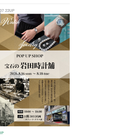
✨
.07.22UP
UP