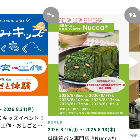
開催
2026
予告
予告
〜 2026.8.31(月)
くキッズイベント！
POP UP
D 工作・おしごと体
2026.8.10(月) 〜 2026.8.13(木)
POP 
低糖質パン専門店『Nucca®』