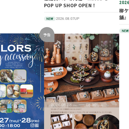
2026
POP UP SHOP OPEN！
柳ケ
舗』
2026.08.07UP
NEW
NEW
予告