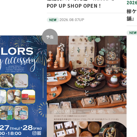
2026
POP UP SHOP OPEN！
柳ケ
舗』
2026.08.07UP
NEW
NEW
予告