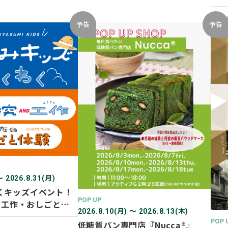
開催
2026
予告
予告
〜 2026.8.31(月)
くキッズイベント！
POP UP
D 工作・おしごと体
2026.8.10(月) 〜 2026.8.13(木)
POP 
低糖質パン専門店『Nucca®』