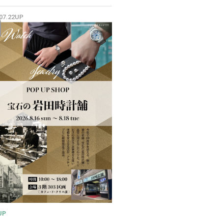
✨
.07.22UP
UP