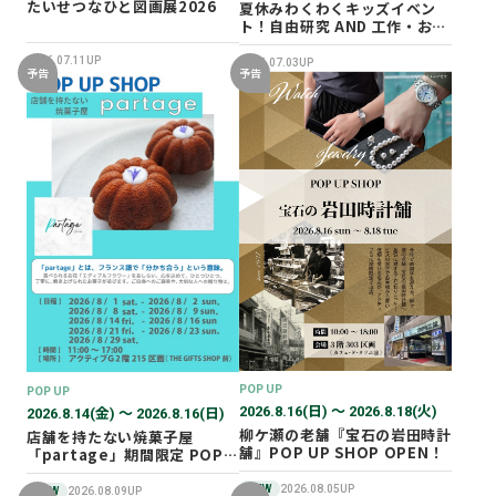
たいせつなひと図画展2026
夏休みわくわくキッズイベン
ト！自由研究 AND 工作・おし
ごと体験！
2026.07.11UP
2026.07.03UP
予告
予告
POP UP
POP UP
2026.8.16(日) 〜 2026.8.18(火)
2026.8.14(金) 〜 2026.8.16(日)
柳ケ瀬の老舗『宝石の岩田時計
店舗を持たない焼菓子屋
舗』POP UP SHOP OPEN！
「partage」期間限定 POP
UP SHOP オープン！
NEW
2026.08.05UP
NEW
2026.08.09UP