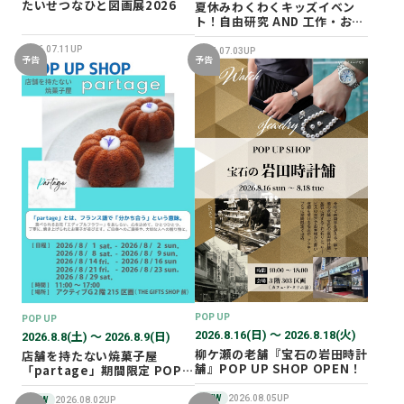
たいせつなひと図画展2026
夏休みわくわくキッズイベン
ト！自由研究 AND 工作・おし
ごと体験！
2026.07.11UP
2026.07.03UP
予告
予告
POP UP
POP UP
2026.8.16(日) 〜 2026.8.18(火)
2026.8.8(土) 〜 2026.8.9(日)
柳ケ瀬の老舗『宝石の岩田時計
店舗を持たない焼菓子屋
舗』POP UP SHOP OPEN！
「partage」期間限定 POP
UP SHOP オープン！
NEW
2026.08.05UP
NEW
2026.08.02UP