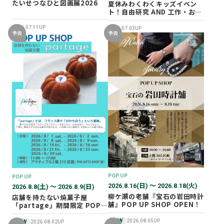
たいせつなひと図画展2026
夏休みわくわくキッズイベン
ト！自由研究 AND 工作・おし
ごと体験！
2026.07.11UP
2026.07.03UP
予告
予告
POP UP
POP UP
2026.8.16(日) 〜 2026.8.18(火)
2026.8.8(土) 〜 2026.8.9(日)
柳ケ瀬の老舗『宝石の岩田時計
店舗を持たない焼菓子屋
舗』POP UP SHOP OPEN！
「partage」期間限定 POP
UP SHOP オープン！
NEW
2026.08.05UP
NEW
2026.08.02UP