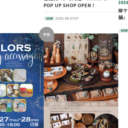
2026
POP UP SHOP OPEN！
柳ケ
舗』
2026.08.07UP
NEW
NEW
予告