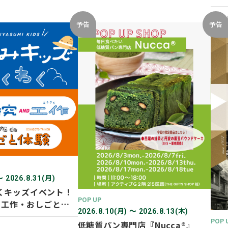
開催
2026
予告
予告
〜 2026.8.31(月)
くキッズイベント！
POP UP
D 工作・おしごと体
2026.8.10(月) 〜 2026.8.13(木)
POP 
低糖質パン専門店『Nucca®』