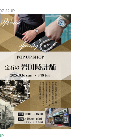
✨
.07.22UP
UP