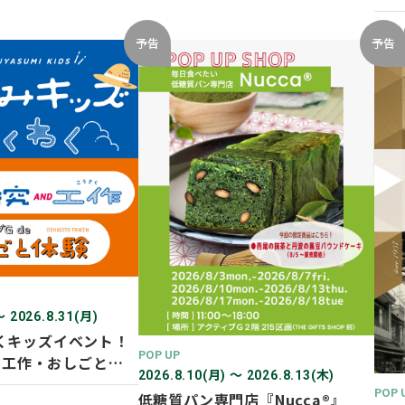
開催
2026
予告
予告
〜 2026.8.31(月)
くキッズイベント！
POP UP
D 工作・おしごと体
2026.8.10(月) 〜 2026.8.13(木)
POP 
低糖質パン専門店『Nucca®』