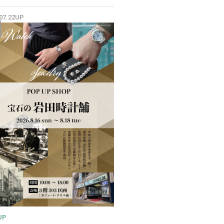
✨
.07.22UP
UP