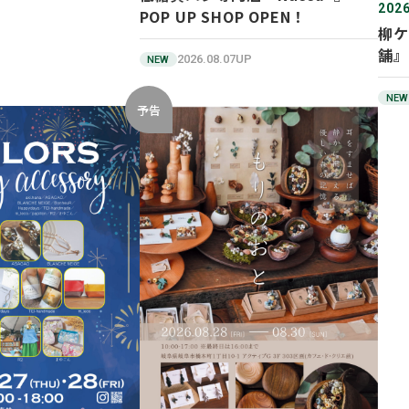
2026
POP UP SHOP OPEN！
柳ケ
舗』
2026.08.07UP
NEW
NEW
予告