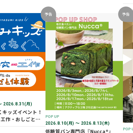
開催
2026
予告
予告
〜 2026.8.31(月)
くキッズイベント！
POP UP
D 工作・おしごと体
2026.8.10(月) 〜 2026.8.13(木)
POP 
低糖質パン専門店『Nucca®』