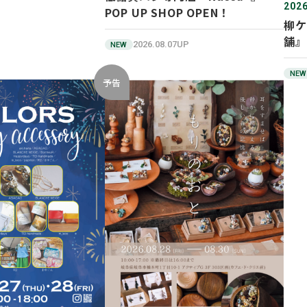
2026
POP UP SHOP OPEN！
柳ケ
舗』
2026.08.07UP
NEW
NEW
予告