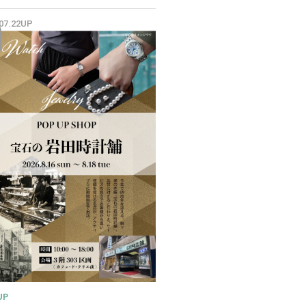
✨
.07.22UP
UP