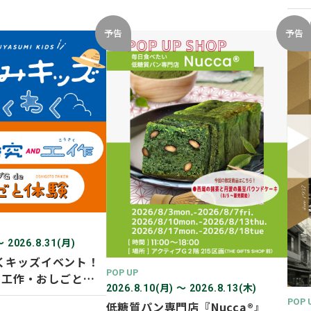
開催
2026
予告
予告
〜 2026.8.31(月)
くキッズイベント！
POP UP
D 工作・おしごと体
2026.8.10(月) 〜 2026.8.13(木)
POP 
低糖質パン専門店『Nucca®』