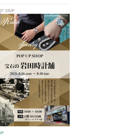
✨
.07.22UP
UP