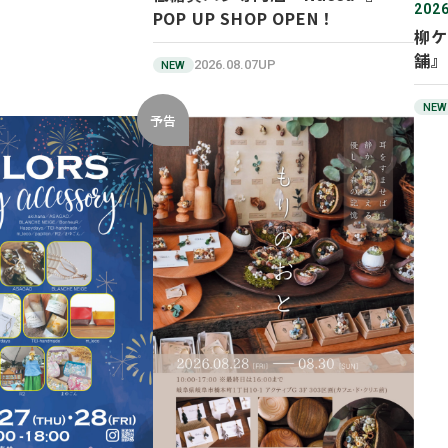
2026
POP UP SHOP OPEN！
柳ケ
舗』
2026.08.07UP
NEW
NEW
予告