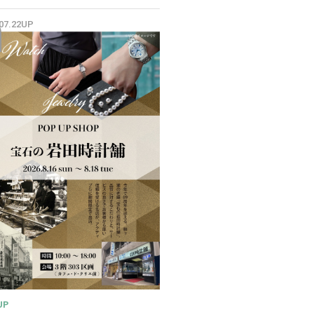
✨
.07.22UP
UP