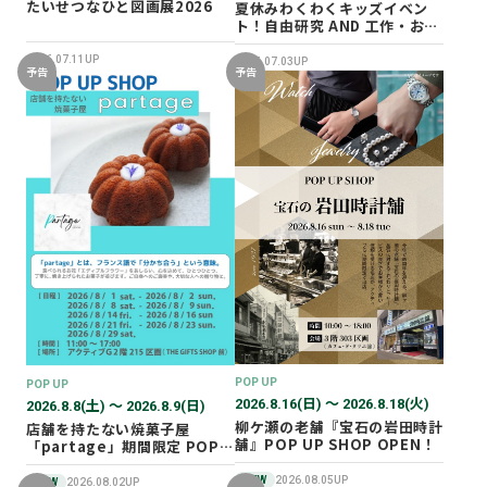
たいせつなひと図画展2026
夏休みわくわくキッズイベン
ト！自由研究 AND 工作・おし
ごと体験！
2026.07.11UP
2026.07.03UP
予告
予告
POP UP
POP UP
2026.8.16(日) 〜 2026.8.18(火)
2026.8.8(土) 〜 2026.8.9(日)
柳ケ瀬の老舗『宝石の岩田時計
店舗を持たない焼菓子屋
舗』POP UP SHOP OPEN！
「partage」期間限定 POP
UP SHOP オープン！
NEW
2026.08.05UP
NEW
2026.08.02UP