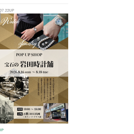
✨
.07.22UP
UP