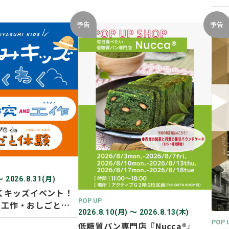
開催
2026
予告
予告
〜 2026.8.31(月)
くキッズイベント！
POP UP
D 工作・おしごと体
2026.8.10(月) 〜 2026.8.13(木)
POP 
低糖質パン専門店『Nucca®』