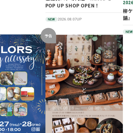
2026
POP UP SHOP OPEN！
柳ケ
舗』
2026.08.07UP
NEW
NEW
予告