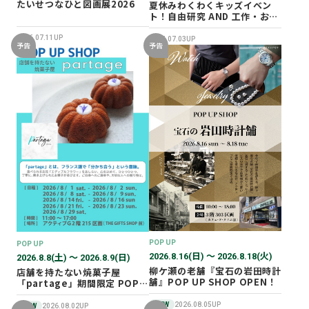
たいせつなひと図画展2026
夏休みわくわくキッズイベン
ト！自由研究 AND 工作・おし
ごと体験！
2026.07.11UP
2026.07.03UP
予告
予告
POP UP
POP UP
2026.8.16(日) 〜 2026.8.18(火)
2026.8.8(土) 〜 2026.8.9(日)
柳ケ瀬の老舗『宝石の岩田時計
店舗を持たない焼菓子屋
舗』POP UP SHOP OPEN！
「partage」期間限定 POP
UP SHOP オープン！
NEW
2026.08.05UP
NEW
2026.08.02UP