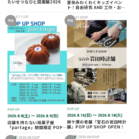
たいせつなひと図画展2026
夏休みわくわくキッズイベン
ト！自由研究 AND 工作・おし
ごと体験！
2026.07.11UP
2026.07.03UP
予告
予告
POP UP
POP UP
2026.8.16(日) 〜 2026.8.18(火)
2026.8.8(土) 〜 2026.8.9(日)
柳ケ瀬の老舗『宝石の岩田時計
店舗を持たない焼菓子屋
舗』POP UP SHOP OPEN！
「partage」期間限定 POP
UP SHOP オープン！
NEW
2026.08.05UP
NEW
2026.08.02UP