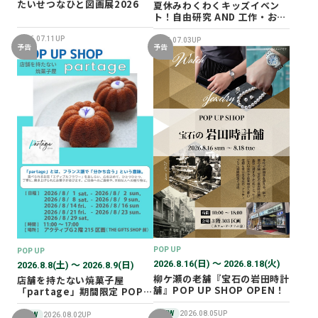
たいせつなひと図画展2026
夏休みわくわくキッズイベン
ト！自由研究 AND 工作・おし
ごと体験！
2026.07.11UP
2026.07.03UP
予告
予告
POP UP
POP UP
2026.8.16(日) 〜 2026.8.18(火)
2026.8.8(土) 〜 2026.8.9(日)
柳ケ瀬の老舗『宝石の岩田時計
店舗を持たない焼菓子屋
舗』POP UP SHOP OPEN！
「partage」期間限定 POP
UP SHOP オープン！
NEW
2026.08.05UP
NEW
2026.08.02UP