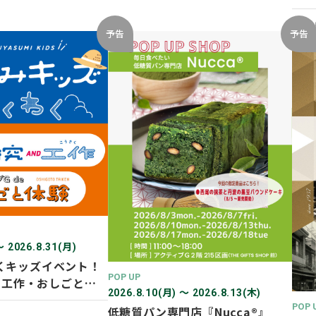
開催
2026
予告
予告
〜 2026.8.31(月)
くキッズイベント！
POP UP
D 工作・おしごと体
2026.8.10(月) 〜 2026.8.13(木)
POP 
低糖質パン専門店『Nucca®』