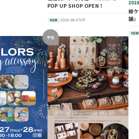
2026
POP UP SHOP OPEN！
柳ケ
舗』
2026.08.07UP
NEW
NEW
予告