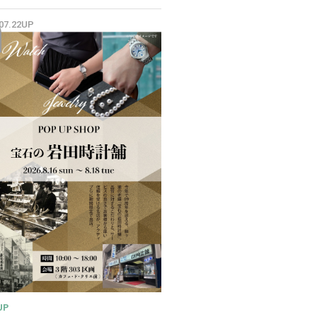
✨
.07.22UP
UP