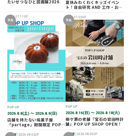
たいせつなひと図画展2026
夏休みわくわくキッズイベン
ト！自由研究 AND 工作・おし
ごと体験！
2026.07.11UP
2026.07.03UP
予告
予告
POP UP
POP UP
2026.8.16(日) 〜 2026.8.18(火)
2026.8.8(土) 〜 2026.8.9(日)
柳ケ瀬の老舗『宝石の岩田時計
店舗を持たない焼菓子屋
舗』POP UP SHOP OPEN！
「partage」期間限定 POP
UP SHOP オープン！
NEW
2026.08.05UP
NEW
2026.08.02UP