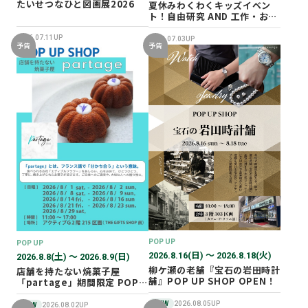
たいせつなひと図画展2026
夏休みわくわくキッズイベン
ト！自由研究 AND 工作・おし
ごと体験！
2026.07.11UP
2026.07.03UP
予告
予告
POP UP
POP UP
2026.8.16(日) 〜 2026.8.18(火)
2026.8.8(土) 〜 2026.8.9(日)
柳ケ瀬の老舗『宝石の岩田時計
店舗を持たない焼菓子屋
舗』POP UP SHOP OPEN！
「partage」期間限定 POP
UP SHOP オープン！
NEW
2026.08.05UP
NEW
2026.08.02UP