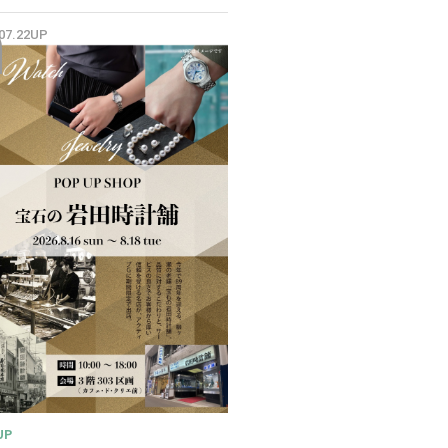
✨
.07.22UP
UP