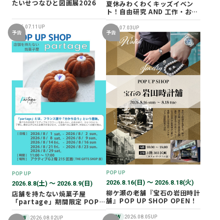
たいせつなひと図画展2026
夏休みわくわくキッズイベン
ト！自由研究 AND 工作・おし
ごと体験！
2026.07.11UP
2026.07.03UP
予告
予告
POP UP
POP UP
2026.8.16(日) 〜 2026.8.18(火)
2026.8.8(土) 〜 2026.8.9(日)
柳ケ瀬の老舗『宝石の岩田時計
店舗を持たない焼菓子屋
舗』POP UP SHOP OPEN！
「partage」期間限定 POP
UP SHOP オープン！
NEW
2026.08.05UP
NEW
2026.08.02UP