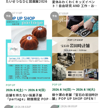
たいせつなひと図画展2026
夏休みわくわくキッズイベン
ト！自由研究 AND 工作・おし
ごと体験！
2026.07.11UP
2026.07.03UP
予告
予告
POP UP
POP UP
2026.8.16(日) 〜 2026.8.18(火)
2026.8.8(土) 〜 2026.8.9(日)
柳ケ瀬の老舗『宝石の岩田時計
店舗を持たない焼菓子屋
舗』POP UP SHOP OPEN！
「partage」期間限定 POP
UP SHOP オープン！
NEW
2026.08.05UP
NEW
2026.08.02UP