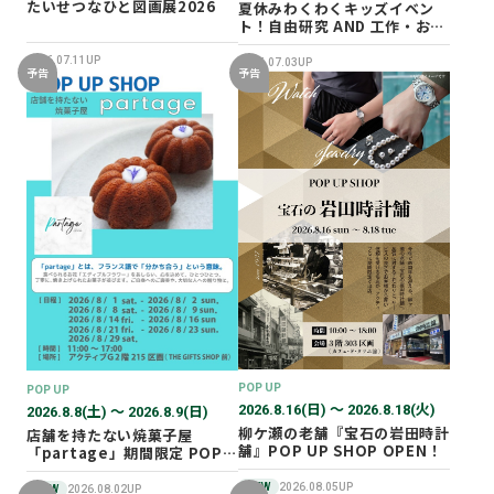
たいせつなひと図画展2026
夏休みわくわくキッズイベン
ト！自由研究 AND 工作・おし
ごと体験！
2026.07.11UP
2026.07.03UP
予告
予告
POP UP
POP UP
2026.8.16(日) 〜 2026.8.18(火)
2026.8.8(土) 〜 2026.8.9(日)
柳ケ瀬の老舗『宝石の岩田時計
店舗を持たない焼菓子屋
舗』POP UP SHOP OPEN！
「partage」期間限定 POP
UP SHOP オープン！
NEW
2026.08.05UP
NEW
2026.08.02UP