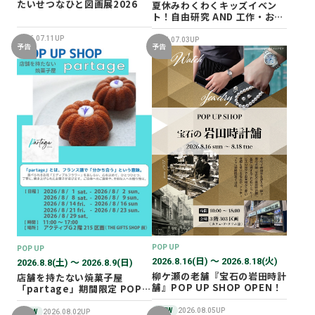
たいせつなひと図画展2026
夏休みわくわくキッズイベン
ト！自由研究 AND 工作・おし
ごと体験！
2026.07.11UP
2026.07.03UP
予告
予告
POP UP
POP UP
2026.8.16(日) 〜 2026.8.18(火)
2026.8.8(土) 〜 2026.8.9(日)
柳ケ瀬の老舗『宝石の岩田時計
店舗を持たない焼菓子屋
舗』POP UP SHOP OPEN！
「partage」期間限定 POP
UP SHOP オープン！
NEW
2026.08.05UP
NEW
2026.08.02UP