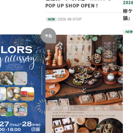
2026
POP UP SHOP OPEN！
柳ケ
舗』
2026.08.07UP
NEW
NEW
予告