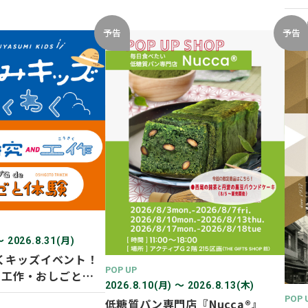
開催
2026
予告
予告
〜 2026.8.31(月)
くキッズイベント！
POP UP
D 工作・おしごと体
2026.8.10(月) 〜 2026.8.13(木)
POP 
低糖質パン専門店『Nucca®』