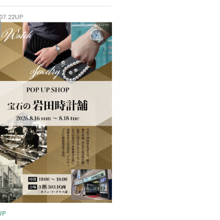
✨
.07.22UP
UP