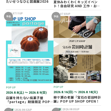
たいせつなひと図画展2026
夏休みわくわくキッズイベン
ト！自由研究 AND 工作・おし
ごと体験！
2026.07.11UP
2026.07.03UP
予告
予告
POP UP
POP UP
2026.8.16(日) 〜 2026.8.18(火)
2026.8.8(土) 〜 2026.8.9(日)
柳ケ瀬の老舗『宝石の岩田時計
店舗を持たない焼菓子屋
舗』POP UP SHOP OPEN！
「partage」期間限定 POP
UP SHOP オープン！
NEW
2026.08.05UP
NEW
2026.08.02UP