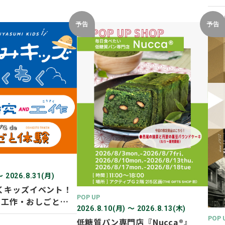
開催
2026
予告
予告
〜 2026.8.31(月)
くキッズイベント！
POP UP
D 工作・おしごと体
2026.8.10(月) 〜 2026.8.13(木)
POP 
低糖質パン専門店『Nucca®』