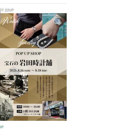
✨
.07.22UP
UP