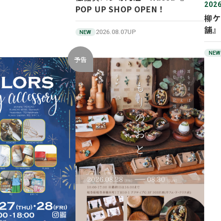
2026
POP UP SHOP OPEN！
柳ケ
舗』
2026.08.07UP
NEW
NEW
予告