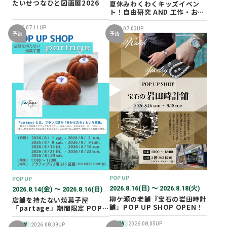
たいせつなひと図画展2026
夏休みわくわくキッズイベン
ト！自由研究 AND 工作・おし
ごと体験！
2026.07.11UP
2026.07.03UP
予告
予告
POP UP
POP UP
2026.8.16(日) 〜 2026.8.18(火)
2026.8.14(金) 〜 2026.8.16(日)
柳ケ瀬の老舗『宝石の岩田時計
店舗を持たない焼菓子屋
舗』POP UP SHOP OPEN！
「partage」期間限定 POP
UP SHOP オープン！
NEW
2026.08.05UP
NEW
2026.08.09UP