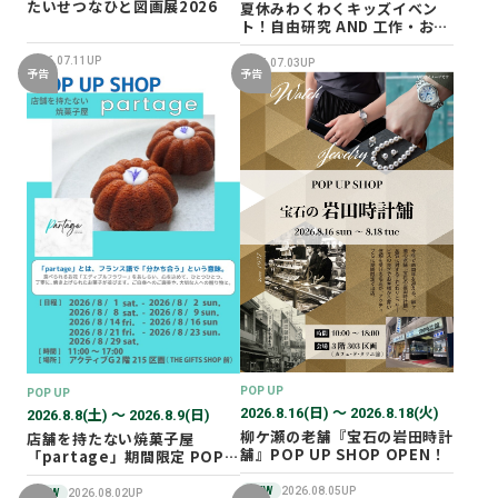
たいせつなひと図画展2026
夏休みわくわくキッズイベン
ト！自由研究 AND 工作・おし
ごと体験！
2026.07.11UP
2026.07.03UP
予告
予告
POP UP
POP UP
2026.8.16(日) 〜 2026.8.18(火)
2026.8.8(土) 〜 2026.8.9(日)
柳ケ瀬の老舗『宝石の岩田時計
店舗を持たない焼菓子屋
舗』POP UP SHOP OPEN！
「partage」期間限定 POP
UP SHOP オープン！
NEW
2026.08.05UP
NEW
2026.08.02UP