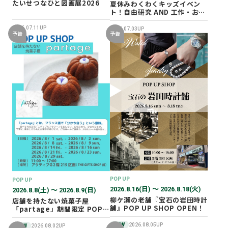
たいせつなひと図画展2026
夏休みわくわくキッズイベン
ト！自由研究 AND 工作・おし
ごと体験！
2026.07.11UP
2026.07.03UP
予告
予告
POP UP
POP UP
2026.8.16(日) 〜 2026.8.18(火)
2026.8.8(土) 〜 2026.8.9(日)
柳ケ瀬の老舗『宝石の岩田時計
店舗を持たない焼菓子屋
舗』POP UP SHOP OPEN！
「partage」期間限定 POP
UP SHOP オープン！
NEW
2026.08.05UP
NEW
2026.08.02UP