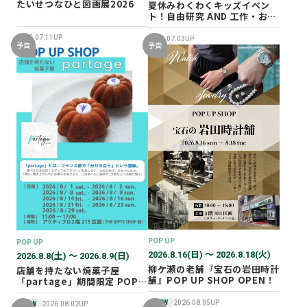
たいせつなひと図画展2026
夏休みわくわくキッズイベン
ト！自由研究 AND 工作・おし
ごと体験！
2026.07.11UP
2026.07.03UP
予告
予告
POP UP
POP UP
2026.8.16(日) 〜 2026.8.18(火)
2026.8.8(土) 〜 2026.8.9(日)
柳ケ瀬の老舗『宝石の岩田時計
店舗を持たない焼菓子屋
舗』POP UP SHOP OPEN！
「partage」期間限定 POP
UP SHOP オープン！
NEW
2026.08.05UP
NEW
2026.08.02UP