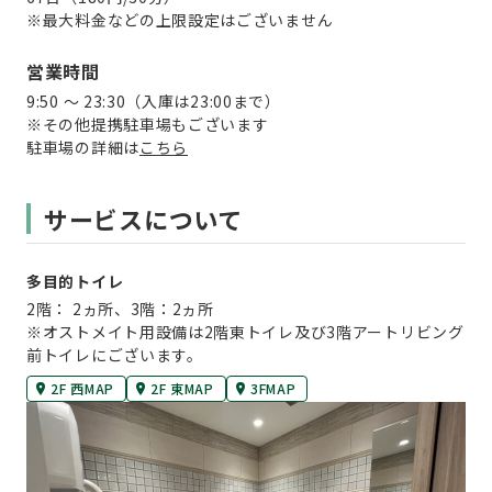
※最大料金などの上限設定はございません
営業時間
9:50 ～ 23:30（入庫は23:00まで）
※その他提携駐車場もございます
駐車場の詳細は
こちら
サービスについて
多目的トイレ
2階： 2ヵ所、3階：2ヵ所
※オストメイト用設備は2階東トイレ及び3階アートリビング
前トイレにございます。
2F 西MAP
2F 東MAP
3FMAP