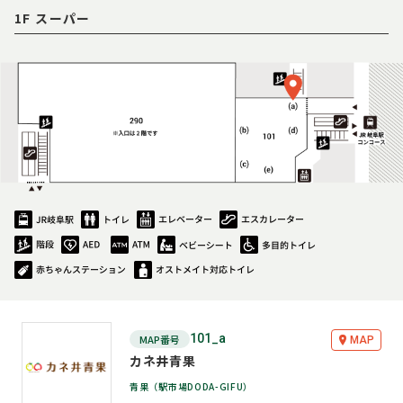
1F スーパー
101_a
MAP番号
MAP
カネ井青果
青果（駅市場DODA-GIFU）