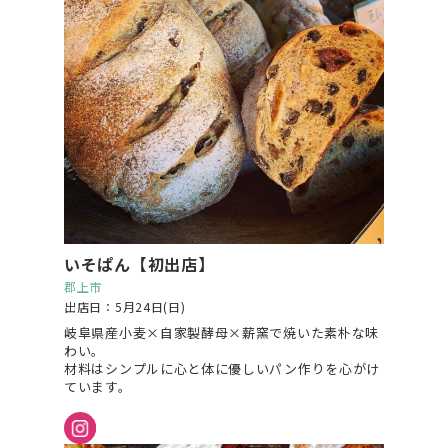
いそぱん【初出店】
郡上市
出店日：5月24日(日)
岐阜県産小麦×自家製酵母×薪窯で焼いた素朴な味
わい。
材料はシンプルに心と体に優しいパン作りを心がけ
ています。