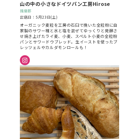
山の中の小さなドイツパン工房Hirose
揖斐郡
出店日：5月23日(土)
オーガニック麦粒を工房の石臼で挽いた全粒粉に自
家製のサワー種と水と塩を混ぜてゆっくりと発酵さ
せ焼き上げたライ麦、小麦、スペルト小麦の全粒粉
パンとサワードウブレッド。生イーストを使ったブ
レッツェルやカルダモンロールも！