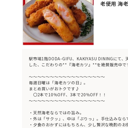
老使用 海
駅市場1階DODA-GIFU、KAKIYASU DINING
した、こだわりの**『海老カツ』**を絶賛販売中で
～～～～～～～～～～～～～～～～～～
毎週日曜は「海老カツの日」。
まとめ買いがおトクです♪
〇2本で10％OFF、3本で20％OFF！！
～～～～～～～～～～～～～～～～～～
・天然海老ならではの旨み。
・外は「サクッ」、中は「ぷりっ」。手仕込みなら
・夕食のおかずにはもちろん、少し贅沢な晩酌のお