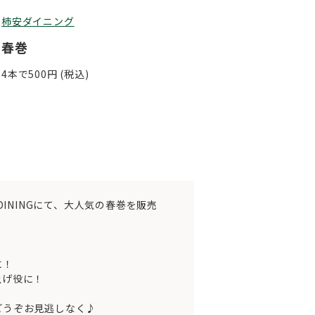
柿安ダイニング
春巻
4本で500円 (税込)
U DININGにて、大人気の春巻を販売
に！
上げ役に！
どうぞお見逃しなく♪