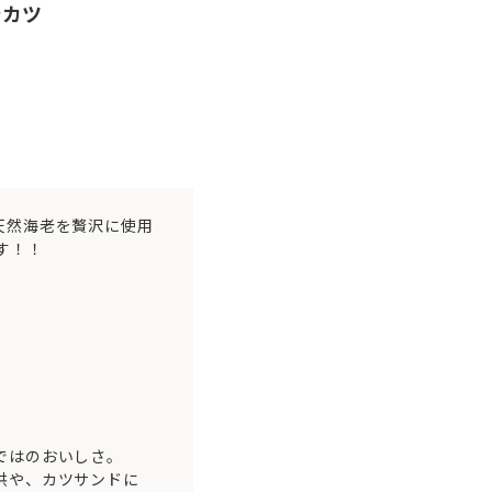
老カツ
にて、天然海老を贅沢に使用
す！！
ではのおいしさ。
供や、カツサンドに