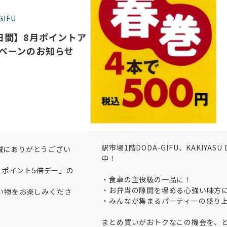
IFU
日間】8月ポイントア
ペーンのお知らせ
駅市場1階DODA-GIFU、KAKIYAS
、誠にありがとうござい
中！
 ポイント5倍デー」の
・食卓の主役級の一品に！
・お弁当の隙間を埋める心強い味方
い物をお楽しみくださ
・みんなが集まるパーティーの盛り
まとめ買いがおトクなこの機会を、