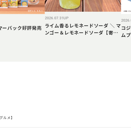
2026.07.31UP
2026
ライム香るレモネードソーダ ＼ マ
マーバック好評発売
コジ
ンゴー＆レモネードソーダ【寄り
ムプ
みち、ほろ酔いフェア】
グルメ】