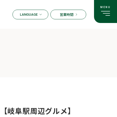
営業時間
LANGUAGE
ENGLISH
한국어
繁体字
簡体字
日本語
【岐阜駅周辺グルメ】