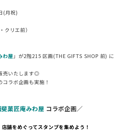
日(月祝)
ド・クリエ前）
みわ屋
」が2階215 区画(THE GIFTS SHOP 前) に
販売いたします◎
のコラボ企画も実施！
揖斐菓匠庵みわ屋
コラボ企画／
2 店舗をめぐってスタンプを集めよう！