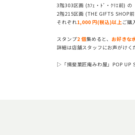
3階303区画 (ｶﾌｪ・ﾄﾞ・ｸﾘｴ
2階215区画 (THE GIFTS S
それぞれ
1,000 円(税込)以上
ご購
スタンプ
2 個
集めると、
お好きな
詳細は店舗スタッフにお声がけく
▷「揖斐菓匠庵みわ屋」POP UP 