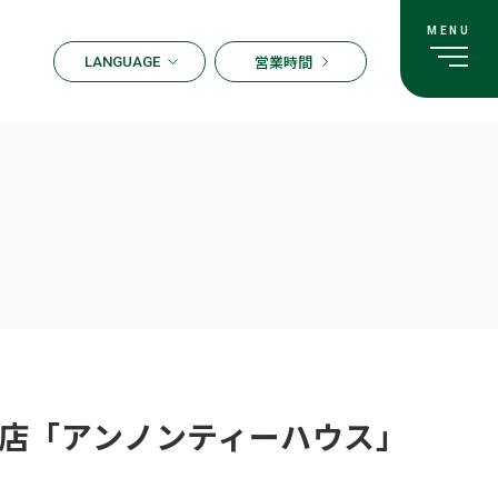
営業時間
LANGUAGE
ENGLISH
한국어
繁体字
簡体字
日本語
店「アンノンティーハウス」