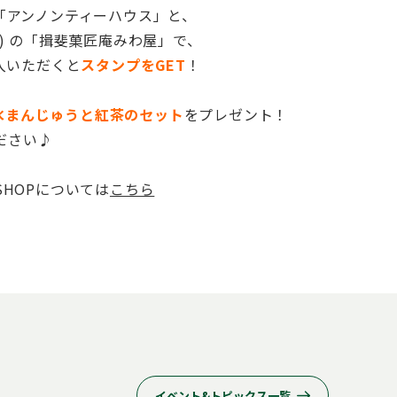
前) の「アンノンティーハウス」と、
HOP前) の「揖斐菓匠庵みわ屋」で、
入いただくと
スタンプをGET
！
水まんじゅうと紅茶のセット
をプレゼント！
ださい♪
SHOPについては
こちら
イベント&トピックス一覧