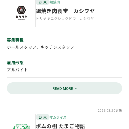
正社員 月額19万円～(店長・経営者候補 25万円～)
2F 東
鶏焼肉
アルバイト 時給1,065円～1,250円
鶏焼き肉食堂 カシワヤ
トリヤキニクショクドウ カシワヤ
待遇
正社員 各種社会保険完備、昇給・賞与あり、交通費規定支
給、食事つき
募集職種
アルバイト 社員登用あり、昇給あり、週2日からＯＫ、食
事つき
ホールスタッフ、キッチンスタッフ
※経験不問
雇用形態
お問い合わせ
アルバイト
TEL：058-269-4101
担当：甲斐(かい)
勤務時間
10:00～22:00内で相談
給与
2026.03.20更新
時給1,100円(研修 実働100時間 1,070円)
2F 東
オムライス
ポムの樹 たまご物語