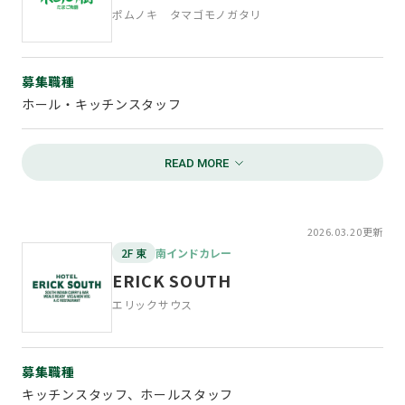
待遇
ポムノキ タマゴモノガタリ
交通費支給(1日上限500円)、制服貸与
お問い合わせ
募集職種
TEL：058-264-8829
ホール・キッチンスタッフ
担当：北村(キタムラ)
勤務時間
10：00～22：00
資格・条件
2026.03.20更新
未経験者、主婦、フリーター大歓迎
2F 東
南インドカレー
ERICK SOUTH
給与
エリックサウス
時給1,065円～1,200円
待遇
募集職種
各種手当、授業員割引、正社員登用制度あり
キッチンスタッフ、ホールスタッフ