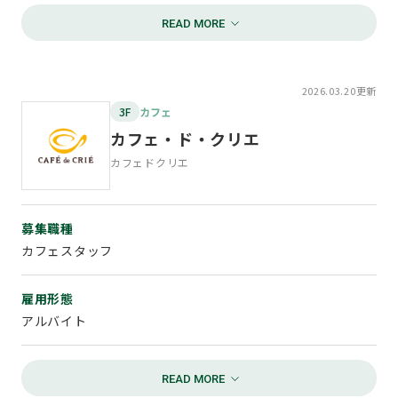
勤務時間
ランチ10：00～15：00
ディナー17：00～23：00
2026.03.20更新
資格・条件
3F
カフェ
研修期間有
カフェ・ド・クリエ
フリーター歓迎
カフェドクリエ
給与
高校生：時給1,150円（研修時 時給1,100円）
募集職種
大学生以上：時給1,200円 (研修時 時給1,150円)
カフェスタッフ
待遇
雇用形態
交通費支給あり
賄い無料
アルバイト
お問い合わせ
勤務時間
TEL：058-265-3256
9:00～21:30