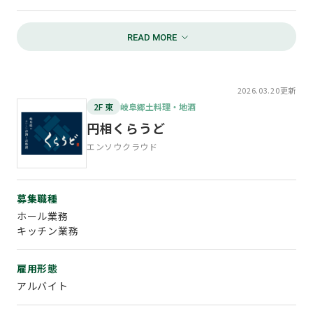
お問い合わせ
勤務時間
TEL：058-269-4050
9:00～22:00の間で応相談
担当：中嶌
（週2日、3h～可）
2026.03.20更新
資格・条件
2F 東
岐阜郷土料理・地酒
学生・主婦（夫）・フリーター歓迎！飲食店経験者優遇！
円相くらうど
エンソウクラウド
給与
時給1,070円～ 昇給あり
募集職種
待遇
ホール業務
交通費支給（社内規定あり）、制服貸与、まかない無料など
キッチン業務
お問い合わせ
雇用形態
TEL：058-269-4121
アルバイト
担当：磯谷