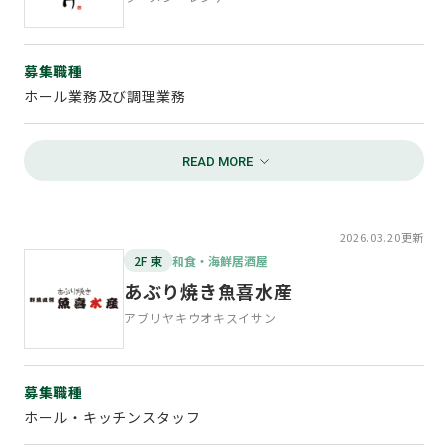
ヘルス&ビューティー
募集職種
ホール業務及び調理業務
勤務時間
10:30 ～ 21:30
資格・条件
2026.03.20更新
急募10:30～15:30 応相談
2F 東
和食・海鮮居酒屋
主婦さん大歓迎です
あぶり焼き魚喜水産
アブリヤキウオキスイサン
給与
時給1,100円 研修期間1,065円
募集職種
待遇
ホール・キッチンスタッフ
交通費支給（条件有），食事補助有，昇給あり