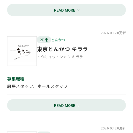
勤務時間
お問い合わせ
9：30～14：30、17：00～21：30
TEL：090-2032-4489
週3日以上、時間は応相談
担当：宮丸
2026.03.20更新
資格・条件
2F 東
とんかつ
主婦（夫）の方、フリーターさん大歓迎！！
東京とんかつ キララ
その他面接にて応相談
トウキョウトンカツ キララ
給与
時給1,065円～
募集職種
厨房スタッフ、ホールスタッフ
待遇
交通費支給、賄い付き！！
勤務時間
11:00～21:00 応相談
お問い合わせ
TEL：058-269-4060
給与
担当：熊崎
2026.03.20更新