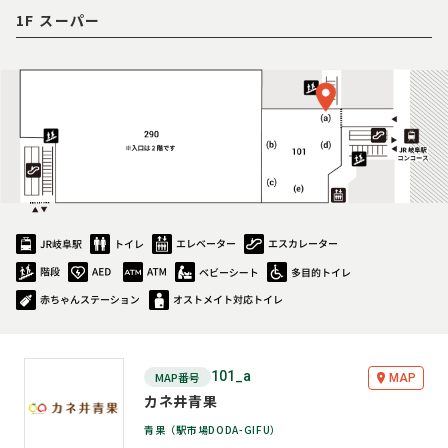
1F スーパー
101_a
MAP番号
MAP
カネ井青果
青果（駅市場DODA-GIFU）