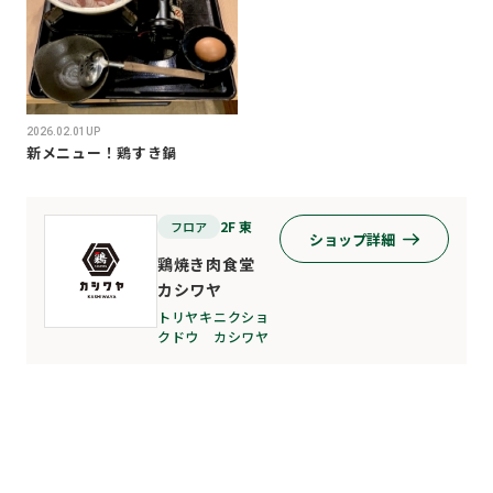
2026.02.01UP
新メニュー！鶏すき鍋
2F 東
フロア
ショップ詳細
鶏焼き肉食堂
カシワヤ
トリヤキニクショ
クドウ カシワヤ