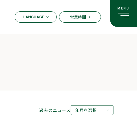
営業時間
LANGUAGE
ENGLISH
한국어
繁体字
簡体字
日本語
過去のニュース
年月を選択