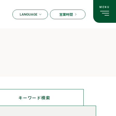
営業時間
LANGUAGE
ENGLISH
한국어
繁体字
簡体字
日本語
キーワード
検索