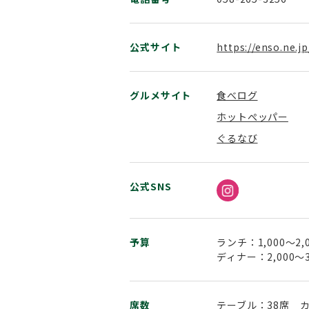
公式サイト
https://enso.ne.j
グルメサイト
食べログ
ホットぺッパー
ぐるなび
公式SNS
予算
ランチ：1,000～2,
ディナー：2,000～3
席数
テーブル：38席 