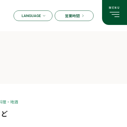
営業時間
LANGUAGE
ENGLISH
한국어
繁体字
簡体字
日本語
料理・地酒
うど