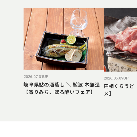
2026.07.31UP
2026.05.09UP
岐阜県鮎の酒蒸し ＼ 鯨波 本醸造
円相くらうど
【寄りみち、ほろ酔いフェア】
メ】