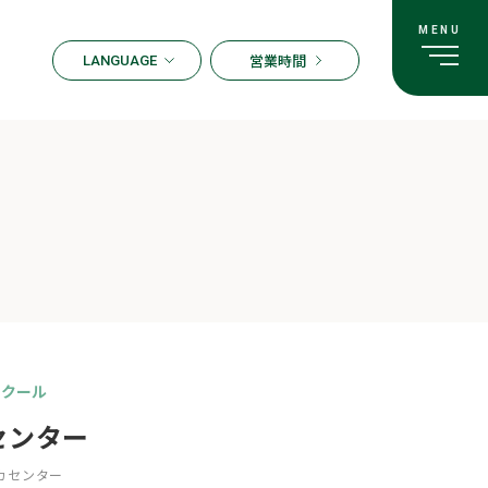
営業時間
LANGUAGE
ENGLISH
한국어
繁体字
簡体字
日本語
スクール
センター
カセンター